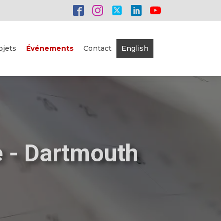
ojets
Événements
Contact
English
le - Dartmouth