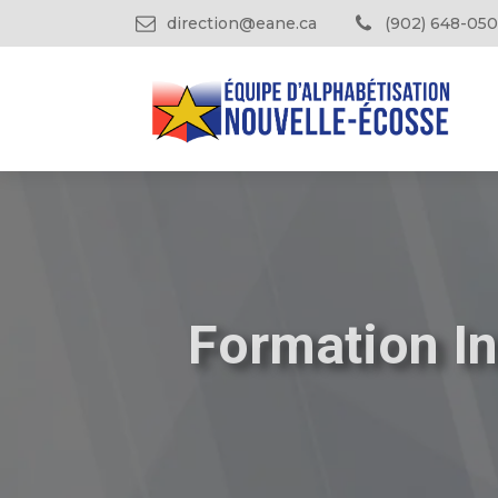
direction@eane.ca
(902) 648-050
Formation Int