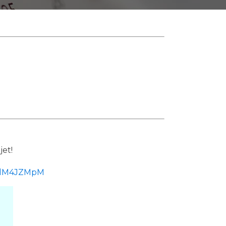
jet!
zdM4JZMpM