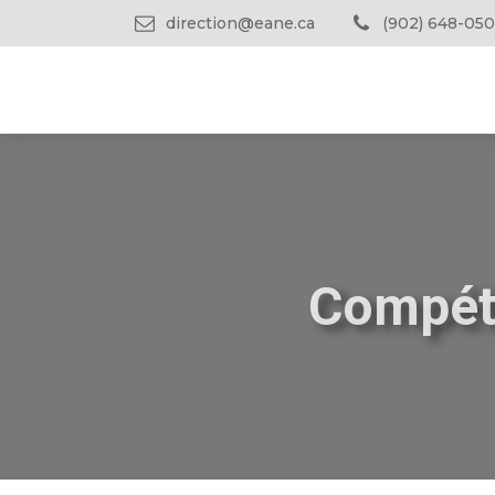
direction@eane.ca
(902) 648-050
Compéte