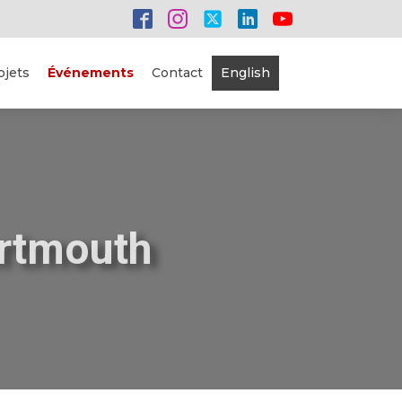
ojets
Événements
Contact
English
artmouth