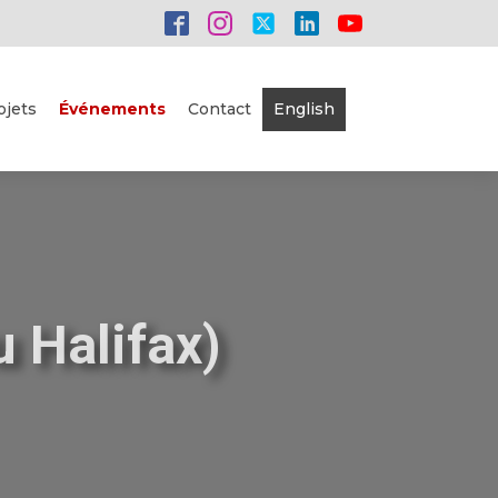
ojets
Événements
Contact
English
 Halifax)