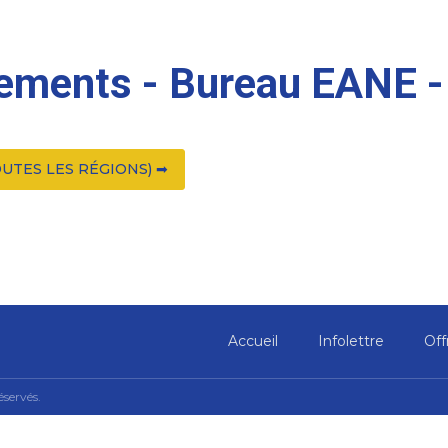
nements - Bureau EANE 
UTES LES RÉGIONS) ➡
Accueil
Infolettre
Off
éservés.