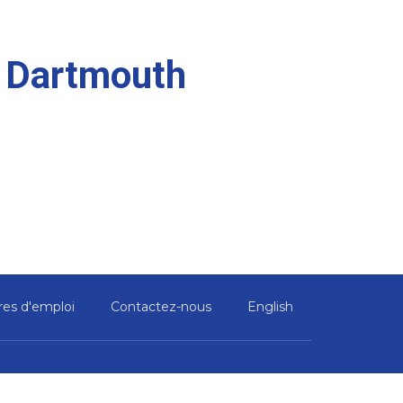
- Dartmouth
res d'emploi
Contactez-nous
English